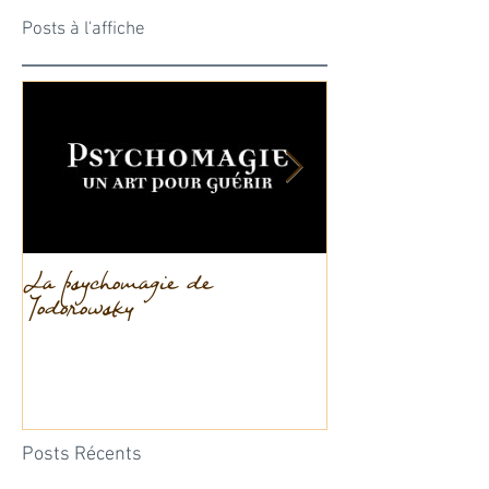
Posts à l'affiche
La psychomagie de
La dissociation
Jodorowsky
Posts Récents