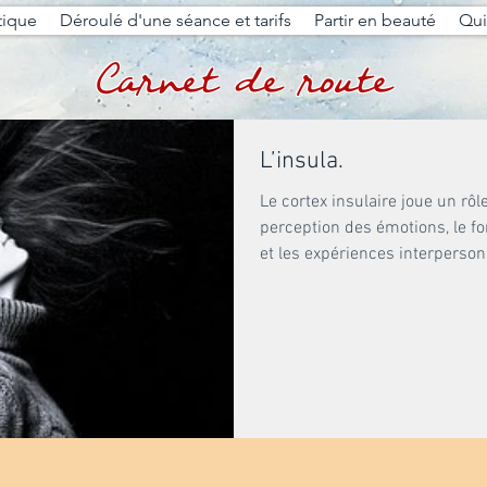
tique
Déroulé d'une séance et tarifs
Partir en beauté
Qui 
Carnet de route
L’insula.
Le cortex insulaire joue un rô
perception des émotions, le f
et les expériences interpersonn