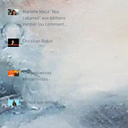
Marielle Macé "Nos
cabanes" aux éditions
Verdier (ou comment
vivre dans un monde
abîmé).
Christian Bobin
Neurosciences
existentielles
Perdre son enfant