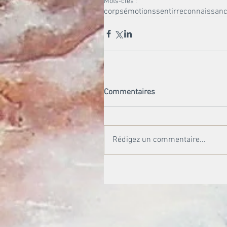
Mots-clés :
corps
émotions
sentir
reconnaissan
Commentaires
Rédigez un commentaire...