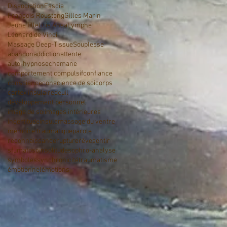
Dissociation
Fascia
François Roustang
Gilles Marin
Jeune fille
Luis Ansa
Lymphe
Léonard de Vinci
Massage Deep-Tissue
Souplesse
abandon
addiction
attente
auto-hypnose
chamane
comportement compulsif
confiance
conscience
conscience de soi
corps
cortex insulaire
deuil
développement personnel
image de soi
images intérieures
incertitude
insula
massage du ventre
mémoire traumatique
parole
reconnaissance
rupture
rêve
sentir
sfumato
soin
solitude
sophro-analyse
symboles
synchronicité
traumatisme
émotionnel
émotions