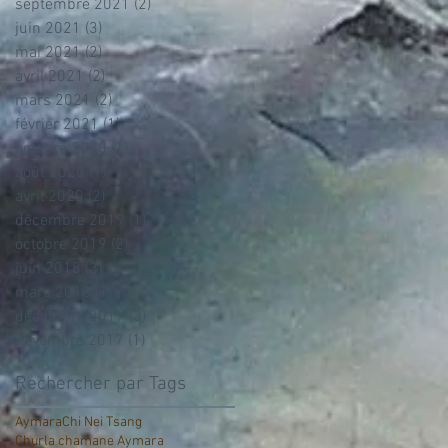
septembre 2021
(2)
2 posts
juin 2021
(3)
3 posts
mai 2021
(2)
2 posts
avril 2021
(2)
2 posts
mars 2021
(2)
2 posts
février 2021
(1)
1 post
octobre 2020
(1)
1 post
août 2020
(1)
1 post
avril 2020
(2)
2 posts
décembre 2019
(1)
1 post
octobre 2019
(2)
2 posts
juin 2018
(3)
3 posts
mars 2018
(1)
1 post
décembre 2017
(3)
3 posts
novembre 2017
(1)
1 post
Rechercher par Tags
Aymara
Chi Nei Tsang
Churla chamane Aymara