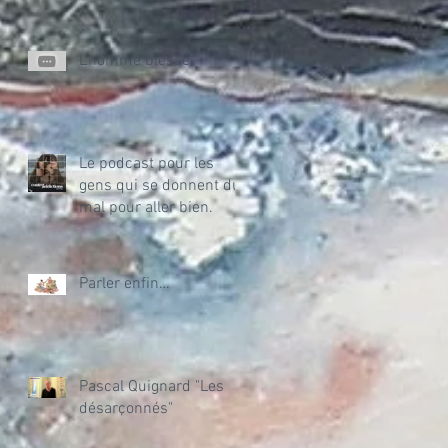
L'homme blessé
Le podcast pour les
gens qui se donnent du
mal pour aller bien.
Parler enfin…
Pascal Quignard "Les
désarçonnés"