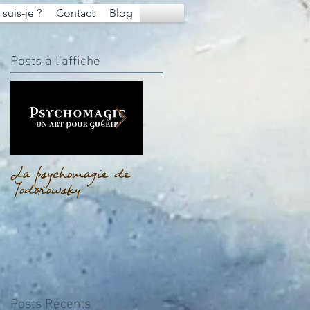
suis-je ?
Contact
Blog
Posts à l'affiche
La psychomagie de
La dissociation pour
L’ins
Jodorowsky
survivre
Posts Récents