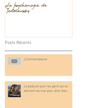
La psychomagie de
La dissociation
Jodorowsky
Posts Récents
L'homme blessé
Le podcast pour les gens qui se
donnent du mal pour aller bien.