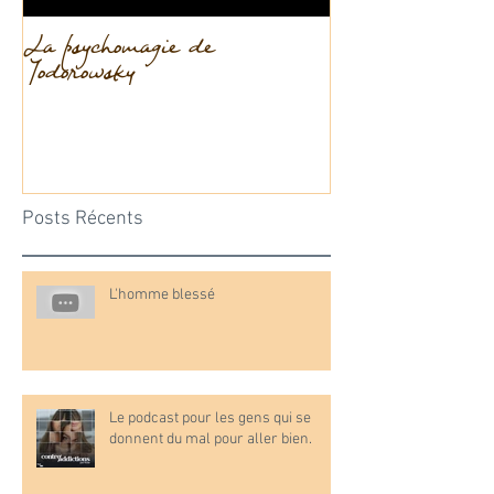
La psychomagie de
La dissociation
Jodorowsky
Posts Récents
L'homme blessé
Le podcast pour les gens qui se
donnent du mal pour aller bien.