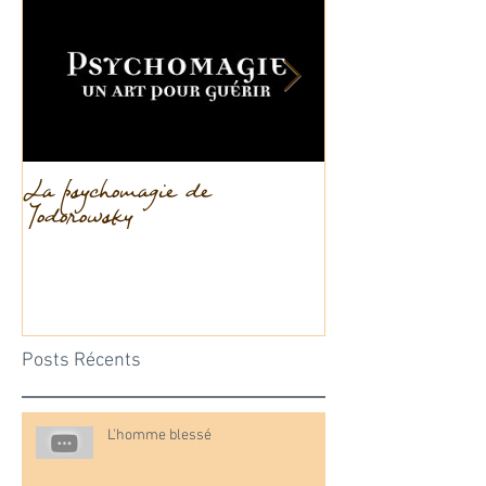
La psychomagie de
La dissociation
Jodorowsky
Posts Récents
L'homme blessé