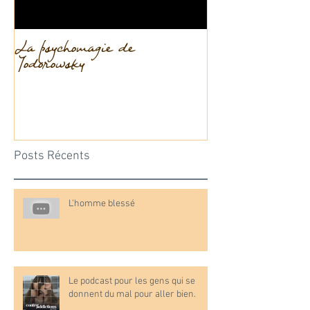
La psychomagie de
La dissociation
Jodorowsky
Posts Récents
L'homme blessé
Le podcast pour les gens qui se
donnent du mal pour aller bien.